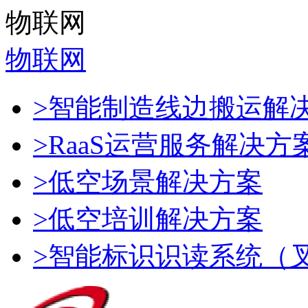
物联网
物联网
>智能制造线边搬运解
>RaaS运营服务解决方
>低空场景解决方案
>低空培训解决方案
>智能标识识读系统（