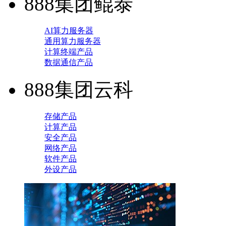
888集团鲲泰
AI算力服务器
通用算力服务器
计算终端产品
数据通信产品
888集团云科
存储产品
计算产品
安全产品
网络产品
软件产品
外设产品