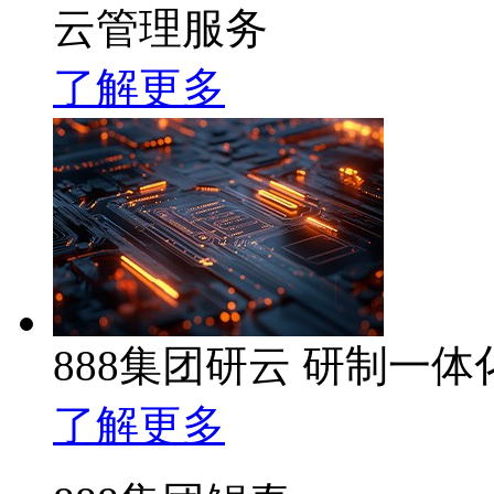
云管理服务
了解更多
888集团研云 研制一
了解更多