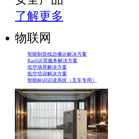
了解更多
物联网
智能制造线边搬运解决方案
RaaS运营服务解决方案
低空场景解决方案
低空培训解决方案
智能标识识读系统（叉车专用）