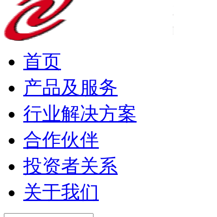
首页
产品及服务
行业解决方案
合作伙伴
投资者关系
关于我们