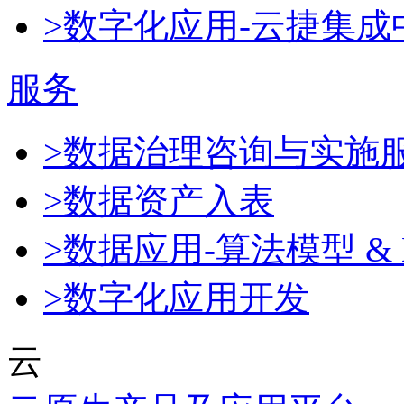
>数字化应用-云捷集成
服务
>数据治理咨询与实施
>数据资产入表
>数据应用-算法模型 & 
>数字化应用开发
云