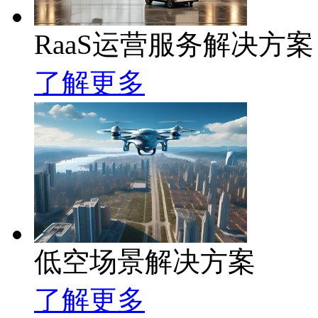
RaaS运营服务解决方案
了解更多
低空场景解决方案
了解更多