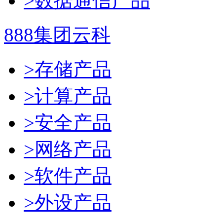
>数据通信产品
888集团云科
>存储产品
>计算产品
>安全产品
>网络产品
>软件产品
>外设产品