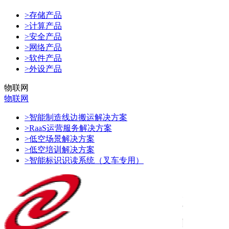
>存储产品
>计算产品
>安全产品
>网络产品
>软件产品
>外设产品
物联网
物联网
>智能制造线边搬运解决方案
>RaaS运营服务解决方案
>低空场景解决方案
>低空培训解决方案
>智能标识识读系统（叉车专用）