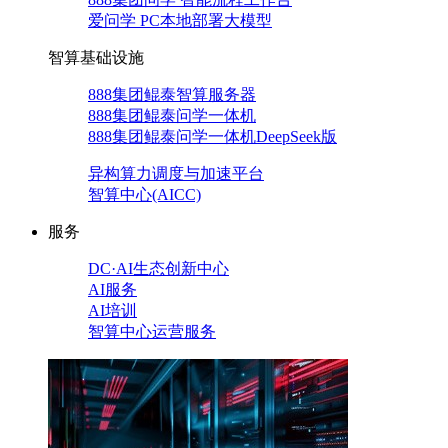
爱问学 PC本地部署大模型
智算基础设施
888集团鲲泰智算服务器
888集团鲲泰问学一体机
888集团鲲泰问学一体机DeepSeek版
异构算力调度与加速平台
智算中心(AICC)
服务
DC·AI生态创新中心
AI服务
AI培训
智算中心运营服务